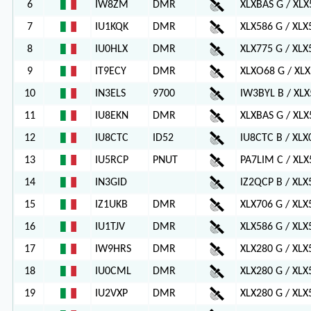
6
IW8ZM
DMR
XLXBAS G / XLX
7
IU1KQK
DMR
XLX586 G / XLX
8
IU0HLX
DMR
XLX775 G / XLX
9
IT9ECY
DMR
XLXO68 G / XL
10
IN3ELS
9700
IW3BYL B / XLX
11
IU8EKN
DMR
XLXBAS G / XLX
12
IU8CTC
ID52
IU8CTC B / XLX
13
IU5RCP
PNUT
PA7LIM C / XLX
14
IN3GID
IZ2QCP B / XLX
15
IZ1UKB
DMR
XLX706 G / XLX
16
IU1TJV
DMR
XLX586 G / XLX
17
IW9HRS
DMR
XLX280 G / XLX
18
IU0CML
DMR
XLX280 G / XLX
19
IU2VXP
DMR
XLX280 G / XLX