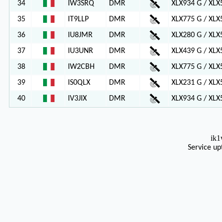
34
IW3SRQ
DMR
XLX934 G / XLX
35
IT9LLP
DMR
XLX775 G / XLX
36
IU8JMR
DMR
XLX280 G / XLX
37
IU3UNR
DMR
XLX439 G / XLX
38
IW2CBH
DMR
XLX775 G / XLX
39
IS0QLX
DMR
XLX231 G / XLX
40
IV3JIX
DMR
XLX934 G / XLX
ik1
Service u